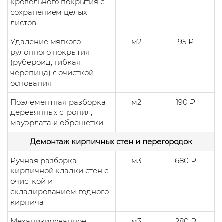
кровельного покрытия с
сохранением целых
листов
Удаление мягкого
м2
95 ₽
рулонного покрытия
(рубероид, гибкая
черепица) с очисткой
основания
Поэлементная разборка
м2
190 ₽
деревянных стропил,
мауэрлата и обрешётки
Демонтаж кирпичных стен и перегородок
Ручная разборка
м3
680 ₽
кирпичной кладки стен с
очисткой и
складированием годного
кирпича
Механизированное
м3
280 ₽