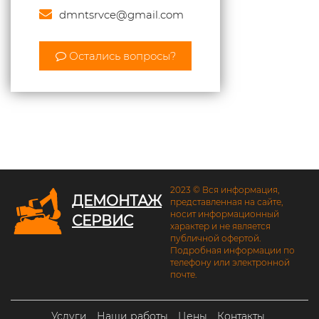
dmntsrvce@gmail.com
Остались вопросы?
2023 © Вся информация,
ДЕМОНТАЖ
представленная на сайте,
носит информационный
СЕРВИС
характер и не является
публичной офертой.
Подробная информации по
телефону или электронной
почте.
Услуги
Наши работы
Цены
Контакты