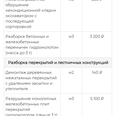
обрушение
некондиционной кладки
экскаватором с
последующей
сортировкой
Разборка бетонных и
м3
3 200 ₽
железобетонных
перемычек гидромолотом
(масса до 3 т)
Разборка перекрытий и лестничных конструкций
Демонтаж деревянных
м2
140 ₽
межэтажных перекрытий
с удалением засыпки и
утеплителя
Разрушение монолитных
м3
5 100 ₽
железобетонных плит
перекрытий
гидромолотом (свыше 3 т)