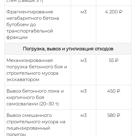
стен (свыше 3 т)
Фрагментирование
м3
4 200 ₽
негабаритного бетона
бутобоем до
транспортабельной
фракции
Погрузка, вывоз и утилизация отходов
Механизированная
м3
55 ₽
погрузка бетонного боя и
строительного мусора
экскаватором
Вывоз бетонного лома и
м3
450 ₽
кирпичного боя
самосвалами (20–30 т)
Вывоз смешанного
м3
580 ₽
строительного мусора на
лицензированный
полигон