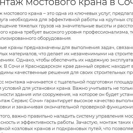
нтаж мостового крана в Со
 мостового крана – это одна из ключевых услуг, предла
луга необходима для эффективной работы на крупных стр
щение тяжелых грузов на значительные высоты и рассто
ого крана требует высокого уровня профессионализма, 
лизированного оборудования.
ые краны предназначены для выполнения задач, связа
лых материалов, что делает их незаменимыми на строит
ниях. Однако, чтобы обеспечить их надежную эксплуат
. В Сочи и Краснодарском крае данный сервис находит 
димы качественные решения для своих строительных пр
с монтажа начинается с тщательной подготовки площад
 условий для установки крана. Важно учитывать не тольк
ности здания или сооружения, на которое он будет уст
таж Сервис Сочи» гарантирует высокое качество выполне
овки и заканчивая окончательной проверкой функциони
того, важно правильно наладить систему управления мо
сность и эффективность работы. Зачастую, монтаж таких 
вкой козловых кранов и подкрановых путей, что позвол