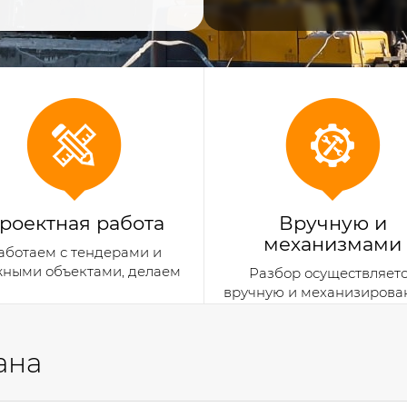
роектная работа
Вручную и
механизмами
аботаем с тендерами и
жными объектами, делаем
Разбор осуществляет
документацию
вручную и механизиров
способом
ана