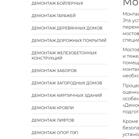
Мо
ДЕМОНТАЖ БОЙЛЕРНЫХ
Монтаж
ДЕМОНТАЖ ГАРАЖЕЙ
Эта ус
переме
ДЕМОНТАЖ ДЕРЕВЯННЫХ ДОМОВ
мостов
специа
ДЕМОНТАЖ ДОРОЖНЫХ ПОКРЫТИЙ
Мостов
ДЕМОНТАЖ ЖЕЛЕЗОБЕТОННЫХ
и тяже
КОНСТРУКЦИЙ
помеще
монтаж
ДЕМОНТАЖ ЗАБОРОВ
необхо
ДЕМОНТАЖ ЗАГОРОДНЫХ ДОМОВ
Процес
оценки
ДЕМОНТАЖ КИРПИЧНЫХ ЗДАНИЙ
особен
«Демон
ДЕМОНТАЖ КРОВЛИ
подгот
ДЕМОНТАЖ ЛИФТОВ
Кроме 
безопа
ДЕМОНТАЖ ОПОР ЛЭП
устано