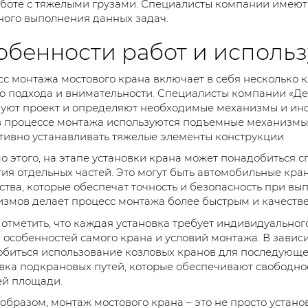
боте с тяжелыми грузами. Специалисты компании имеют
ого выполнения данных задач.
обенности работ и использ
с монтажа мостового крана включает в себя несколько к
о подхода и внимательности. Специалисты компании «Д
уют проект и определяют необходимые механизмы и инс
в процессе монтажа используются подъемные механизмы,
ивно устанавливать тяжелые элементы конструкции.
 этого, на этапе установки крана может понадобиться с
ия отдельных частей. Это могут быть автомобильные кр
ства, которые обеспечат точность и безопасность при вы
змов делает процесс монтажа более быстрым и качеств
отметить, что каждая установка требует индивидуальног
 особенностей самого крана и условий монтажа. В зави
биться использование козловых кранов для последующе
вка подкрановых путей, которые обеспечивают свободно
ей площади.
образом, монтаж мостового крана – это не просто устан