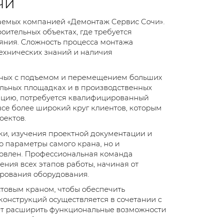
чи
гаемых компанией «Демонтаж Сервис Сочи».
оительных объектах, где требуется
яния. Сложность процесса монтажа
технических знаний и наличия
нных с подъемом и перемещением больших
ельных площадках и в производственных
ацию, потребуется квалифицированный
все более широкий круг клиентов, которым
оектов.
ки, изучения проектной документации и
о параметры самого крана, но и
ановлен. Профессиональная команда
ния всех этапов работы, начиная от
рования оборудования.
стовым краном, чтобы обеспечить
конструкций осуществляется в сочетании с
яет расширить функциональные возможности