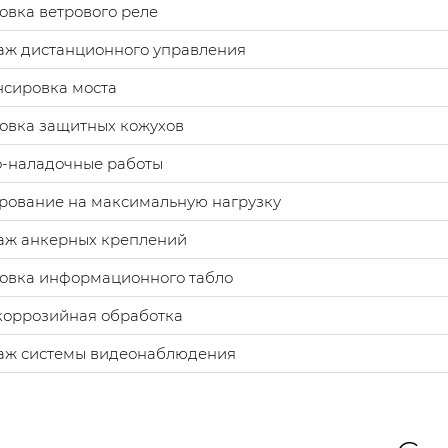
овка ветрового реле
аж дистанционного управления
нсировка моста
овка защитных кожухов
о-наладочные работы
рование на максимальную нагрузку
аж анкерных креплений
новка информационного табло
коррозийная обработка
аж системы видеонаблюдения