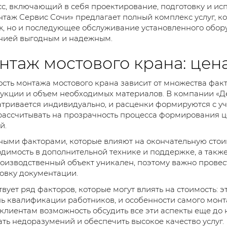
с, включающий в себя проектирование, подготовку и ис
таж Сервис Сочи» предлагает полный комплекс услуг, ко
, но и последующее обслуживание установленного оборуд
нией выгодным и надежным.
нтаж мостового крана: цена
сть монтажа мостового крана зависит от множества факт
укции и объем необходимых материалов. В компании «Д
тривается индивидуально, и расценки формируются с уч
рассчитывать на прозрачность процесса формирования ц
й.
ыми факторами, которые влияют на окончательную стоим
димость в дополнительной технике и поддержке, а такж
оизводственный объект уникален, поэтому важно прове
овку документации.
вует ряд факторов, которые могут влиять на стоимость: э
ь квалификации работников, и особенности самого монт
клиентам возможность обсудить все эти аспекты еще до 
ть недоразумений и обеспечить высокое качество услуг.