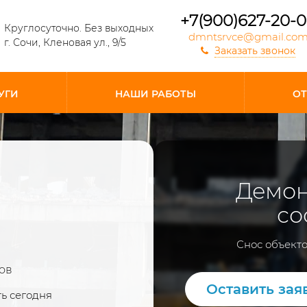
+7(900)627-20-
Круглосуточно. Без выходных
dmntsrvce@gmail.co
г. Сочи, Кленовая ул., 9/5
Заказать звонок
УГИ
НАШИ РАБОТЫ
О
Демон
со
Снос объекто
ов
Оставить зая
ть сегодня