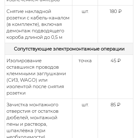
Снятие накладной
шт.
180 ₽
розетки с кабель-каналом
(в комплекте), включая
демонтаж подводящего
короба длиной до 0,5 м
Сопутствующие электромонтажные операции
Изолирование
точка
45 ₽
оставшихся проводов
клеммными заглушками
(СИЗ, WAGO) или
изолентой после снятия
розетки
Зачистка монтажного
шт.
85 ₽
отверстия от остатков
дюбелей, монтажной
пены и раствора,
шпаклёвка (при
необходимости)