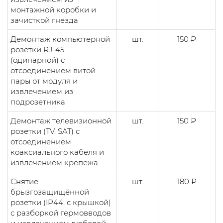
монтажной коробки и
зачисткой гнезда
Демонтаж компьютерной
шт.
150 ₽
розетки RJ-45
(одинарной) с
отсоединением витой
пары от модуля и
извлечением из
подрозетника
Демонтаж телевизионной
шт.
150 ₽
розетки (TV, SAT) с
отсоединением
коаксиального кабеля и
извлечением крепежа
Снятие
шт.
180 ₽
брызгозащищённой
розетки (IP44, с крышкой)
с разборкой гермовводов