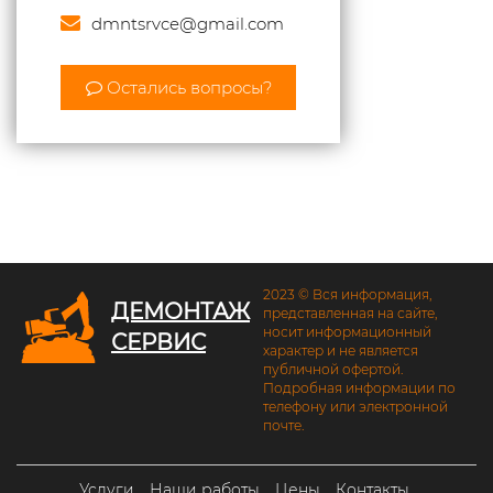
dmntsrvce@gmail.com
Остались вопросы?
2023 © Вся информация,
ДЕМОНТАЖ
представленная на сайте,
носит информационный
СЕРВИС
характер и не является
публичной офертой.
Подробная информации по
телефону или электронной
почте.
Услуги
Наши работы
Цены
Контакты