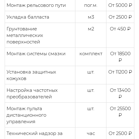
Монтаж рельсового пути
пог.м.
От 5000 ₽
Укладка балласта
м3
От 2500 ₽
Грунтование
м2
От 450 ₽
металлических
поверхностей
Монтаж системы смазки
комплект
От 18500
₽
Установка защитных
шт.
От 11200 ₽
кожухов
Настройка частотных
шт.
От 13400
преобразователей
₽
Монтаж пульта
шт.
От 25500
дистанционного
₽
управления
Технический надзор за
час
От 2500 ₽