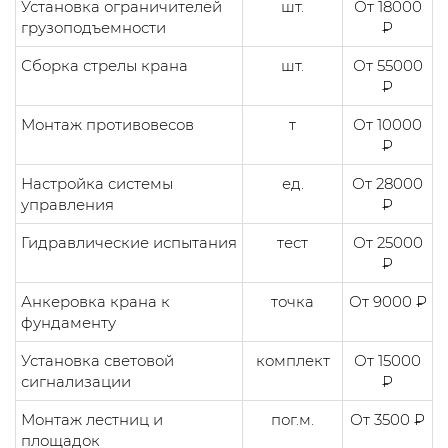
Установка ограничителей
шт.
От 18000
грузоподъемности
₽
Сборка стрелы крана
шт.
От 55000
₽
Монтаж противовесов
т
От 10000
₽
Настройка системы
ед.
От 28000
управления
₽
Гидравлические испытания
тест
От 25000
₽
Анкеровка крана к
точка
От 9000 ₽
фундаменту
Установка световой
комплект
От 15000
сигнализации
₽
Монтаж лестниц и
пог.м.
От 3500 ₽
площадок