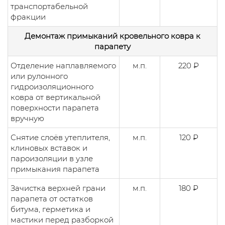
транспортабельной
фракции
Демонтаж примыканий кровельного ковра к
парапету
Отделение наплавляемого
м.п.
220 ₽
или рулонного
гидроизоляционного
ковра от вертикальной
поверхности парапета
вручную
Снятие слоёв утеплителя,
м.п.
120 ₽
клиновых вставок и
пароизоляции в узле
примыкания парапета
Зачистка верхней грани
м.п.
180 ₽
парапета от остатков
битума, герметика и
мастики перед разборкой