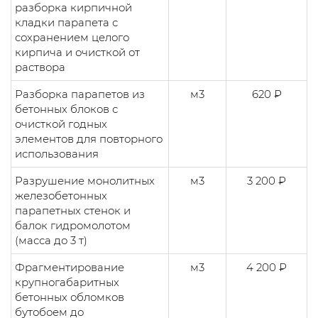
разборка кирпичной
кладки парапета с
сохранением целого
кирпича и очисткой от
раствора
Разборка парапетов из
м3
620 ₽
бетонных блоков с
очисткой годных
элементов для повторного
использования
Разрушение монолитных
м3
3 200 ₽
железобетонных
парапетных стенок и
балок гидромолотом
(масса до 3 т)
Фрагментирование
м3
4 200 ₽
крупногабаритных
бетонных обломков
бутобоем до