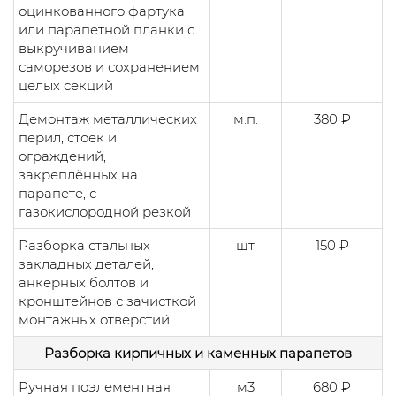
оцинкованного фартука
или парапетной планки с
выкручиванием
саморезов и сохранением
целых секций
Демонтаж металлических
м.п.
380 ₽
перил, стоек и
ограждений,
закреплённых на
парапете, с
газокислородной резкой
Разборка стальных
шт.
150 ₽
закладных деталей,
анкерных болтов и
кронштейнов с зачисткой
монтажных отверстий
Разборка кирпичных и каменных парапетов
Ручная поэлементная
м3
680 ₽