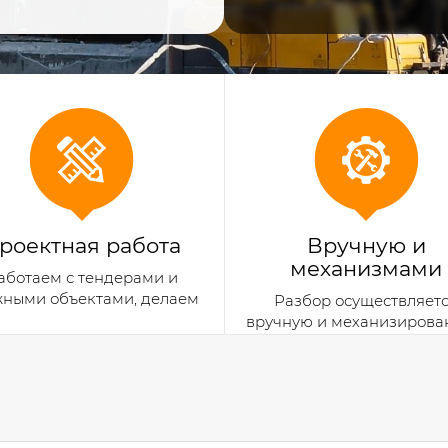
роектная работа
Вручную и
механизмами
аботаем с тендерами и
жными объектами, делаем
Разбор осуществляет
документацию
вручную и механизиров
способом