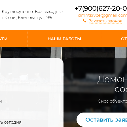
+7(900)627-20-
Круглосуточно. Без выходных
dmntsrvce@gmail.co
г. Сочи, Кленовая ул., 9/5
Заказать звонок
УГИ
НАШИ РАБОТЫ
О
Демон
со
Снос объекто
и
Оставить зая
ть сегодня