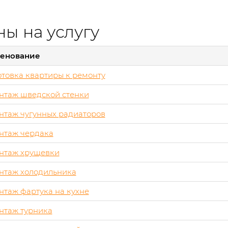
ы на услугу
енование
товка квартиры к ремонту
нтаж шведской стенки
нтаж чугунных радиаторов
нтаж чердака
нтаж хрущевки
нтаж холодильника
таж фартука на кухне
нтаж турника