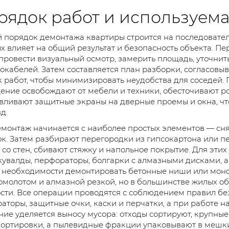
рядок работ и используема
порядок демонтажа квартиры строится на последовател
х влияет на общий результат и безопасность объекта. Пе
провести визуальный осмотр, замерить площадь, уточнит
окабелей. Затем составляется план разборки, согласов
 работ, чтобы минимизировать неудобства для соседей.
ние освобождают от мебели и техники, обесточивают роз
вливают защитные экраны на дверные проемы и окна, чт
д.
монтаж начинается с наиболее простых элементов — сня
к. Затем разбирают перегородки из гипсокартона или пе
 со стен, сбивают стяжку и напольное покрытие. Для этих
кувалды, перфораторы, болгарки с алмазными дисками, а
 необходимости демонтировать бетонные ниши или мон
омолотом и алмазной резкой, но в большинстве жилых о
ти. Все операции проводятся с соблюдением правил бе
аторы, защитные очки, каски и перчатки, а при работе н
ие уделяется выносу мусора: отходы сортируют, крупные
ортировки, а пылевидные фракции упаковывают в мешки