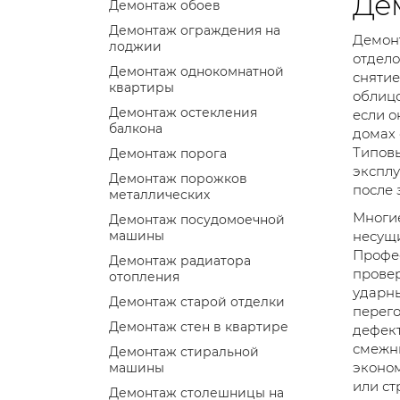
Де
Демонтаж обоев
Демонтаж ограждения на
Демонт
лоджии
отдело
Демонтаж однокомнатной
снятие
квартиры
облицо
Демонтаж остекления
если о
балкона
домах 
Типовы
Демонтаж порога
эксплу
Демонтаж порожков
после 
металлических
Многие
Демонтаж посудомоечной
машины
несущи
Профес
Демонтаж радиатора
провер
отопления
ударны
Демонтаж старой отделки
перего
Демонтаж стен в квартире
дефект
смежны
Демонтаж стиральной
эконом
машины
или ст
Демонтаж столешницы на