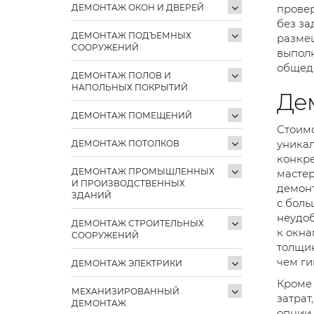
ДЕМОНТАЖ ОКОН И ДВЕРЕЙ
провер
без за
ДЕМОНТАЖ ПОДЪЕМНЫХ
размещ
СООРУЖЕНИЙ
выполн
общед
ДЕМОНТАЖ ПОЛОВ И
НАПОЛЬНЫХ ПОКРЫТИЙ
Де
ДЕМОНТАЖ ПОМЕЩЕНИЙ
Стоимо
уникал
ДЕМОНТАЖ ПОТОЛКОВ
конкре
ДЕМОНТАЖ ПРОМЫШЛЕННЫХ
мастер
И ПРОИЗВОДСТВЕННЫХ
демонт
ЗДАНИЙ
с боль
неудоб
ДЕМОНТАЖ СТРОИТЕЛЬНЫХ
к окна
СООРУЖЕНИЙ
толщин
чем ги
ДЕМОНТАЖ ЭЛЕКТРИКИ
Кроме 
МЕХАНИЗИРОВАННЫЙ
затрат
ДЕМОНТАЖ
опции,