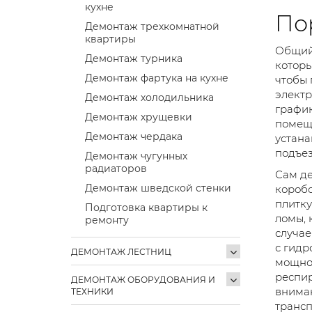
кухне
По
Демонтаж трехкомнатной
квартиры
Общий 
Демонтаж турника
которы
Демонтаж фартука на кухне
чтобы 
электр
Демонтаж холодильника
график
Демонтаж хрущевки
помеще
Демонтаж чердака
устана
подъез
Демонтаж чугунных
радиаторов
Сам де
Демонтаж шведской стенки
коробо
плитку
Подготовка квартиры к
ломы, 
ремонту
случае
с гидр
ДЕМОНТАЖ ЛЕСТНИЦ
мощнос
респир
ДЕМОНТАЖ ОБОРУДОВАНИЯ И
вниман
ТЕХНИКИ
трансп