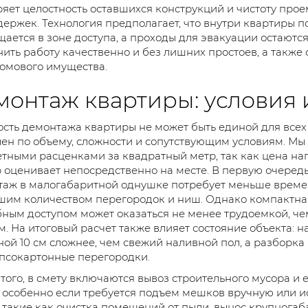
яет целостность оставшихся конструкций и чистоту про
держек. Технология предполагает, что внутри квартиры 
ается в зоне доступа, а проходы для эвакуации остаютс
ить работу качественно и без лишних простоев, а также
омового имущества.
монтаж квартиры: условия 
сть демонтажа квартиры не может быть единой для всех 
ен по объему, сложности и сопутствующим условиям. Мы 
тными расценками за квадратный метр, так как цена нап
 оценивает непосредственно на месте. В первую очере
аж в малогабаритной однушке потребует меньше време
шим количеством перегородок и ниш. Однако компактная
ным доступом может оказаться не менее трудоемкой, ч
м. На итоговый расчет также влияет состояние объекта: 
ой 10 см сложнее, чем свежий наливной пол, а разборка
псокартонные перегородки.
того, в смету включаются вывоз строительного мусора и 
, особенно если требуется подъем мешков вручную или 
 такие как очистка помещений от пыли, вынос крупнога