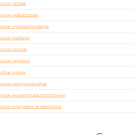
нтаж обоев
нтаж новостроек
нтаж мусоропровода
нтаж мебели
нтаж люков
нтаж лоджии
нтаж кухни
нтаж кондиционера
нтаж конвектора отопления
таж кладовки в квартире