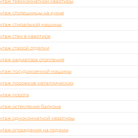
нтаж трехкомнатной квартиры
нтаж столешницы на кухне
нтаж стиральной машины
таж стен в квартире
таж старой отделки
нтаж радиатора отопления
нтаж посудомоечной машины
нтаж порожков металлических
нтаж порога
нтаж остекления балкона
нтаж однокомнатной квартиры
нтаж ограждения на лоджии