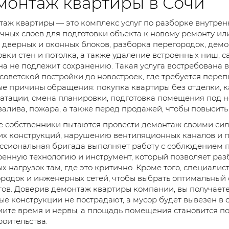
монтаж квартиры в Сочи
аж квартиры — это комплекс услуг по разборке внутрен
чных слоев для подготовки объекта к новому ремонту ил
 дверных и оконных блоков, разборка перегородок, демо
вки стен и потолка, а также удаление встроенных ниш, 
на не подлежит сохранению. Такая услуга востребована 
советской постройки до новостроек, где требуется пере
е причины обращения: покупка квартиры без отделки, к
атации, смена планировки, подготовка помещения под н
залива, пожара, а также перед продажей, чтобы повысит
 собственники пытаются провести демонтаж своими сил
х конструкций, нарушению вентиляционных каналов и п
сиональная бригада выполняет работу с соблюдением п
енную технологию и инструмент, который позволяет разб
х нагрузок там, где это критично. Кроме того, специалис
родок и инженерных сетей, чтобы выбрать оптимальный 
ов. Доверив демонтаж квартиры компании, вы получаете н
е конструкции не пострадают, а мусор будет вывезен в с
ите время и нервы, а площадь помещения становится по
роительства.