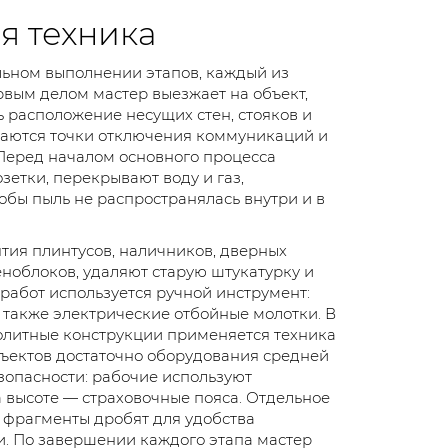
я техника
ьном выполнении этапов, каждый из
рвым делом мастер выезжает на объект,
ь расположение несущих стен, стояков и
ываются точки отключения коммуникаций и
 Перед началом основного процесса
етки, перекрывают воду и газ,
обы пыль не распространялась внутри и в
тия плинтусов, наличников, дверных
ноблоков, удаляют старую штукатурку и
 работ используется ручной инструмент:
 также электрические отбойные молотки. В
олитные конструкции применяется техника
бъектов достаточно оборудования средней
зопасности: рабочие используют
а высоте — страховочные пояса. Отдельное
 фрагменты дробят для удобства
. По завершении каждого этапа мастер