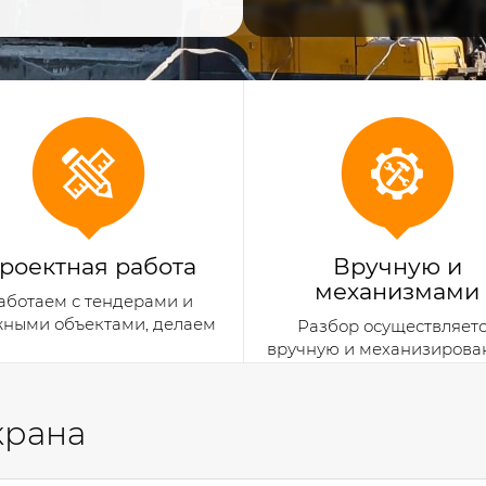
роектная работа
Вручную и
механизмами
аботаем с тендерами и
жными объектами, делаем
Разбор осуществляет
документацию
вручную и механизиров
способом
крана