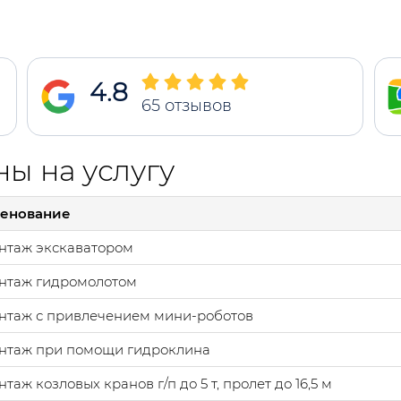
4.8
65
отзывов
ы на услугу
енование
нтаж экскаватором
нтаж гидромолотом
нтаж с привлечением мини-роботов
нтаж при помощи гидроклина
таж козловых кранов г/п до 5 т, пролет до 16,5 м