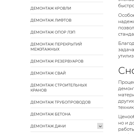
быстро
ДЕМОНТАЖ КРОВЛИ
Особое
ДЕМОНТАЖ ЛИФТОВ
надежн
позвол
ДЕМОНТАЖ ОПОР ЛЭП
станда
Благод
ДЕМОНТАЖ ПЕРЕКРЫТИЙ
задача
МЕЖЭТАЖНЫХ
утилиз
ДЕМОНТАЖ РЕЗЕРВУАРОВ
Сно
ДЕМОНТАЖ СВАЙ
Процес
ДЕМОНТАЖ СТРОИТЕЛЬНЫХ
демонт
КРАНОВ
матери
других
ДЕМОНТАЖ ТРУБОПРОВОДОВ
техник
ДЕМОНТАЖ БЕТОНА
Ценооб
но и д
ДЕМОНТАЖ ДАЧИ
работы