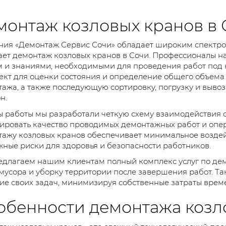
монтаж козловых кранов в 
ия «Демонтаж Сервис Сочи» обладает широким спектром 
ет демонтаж козловых кранов в Сочи. Профессионалы 
 и знаниями, необходимыми для проведения работ под к
ект для оценки состояния и определение общего объема 
ажа, а также последующую сортировку, погрузку и выво
н.
ы работы мы разработали четкую схему взаимодействия 
ировать качество проводимых демонтажных работ и опе
ажу козловых кранов обеспечивает минимальное возде
ные риски для здоровья и безопасности работников.
длагаем нашим клиентам полный комплекс услуг по дем
мусора и уборку территории после завершения работ. Та
е своих задач, минимизируя собственные затраты време
обенности демонтажа козл