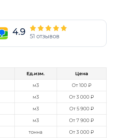
4.9
51
отзывов
Ед.изм.
Цена
м3
От 100 ₽
м3
От 3 000 ₽
м3
От 5 900 ₽
м3
От 7 900 ₽
тонна
От 3 000 ₽