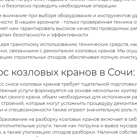
 и безопасно проводить необходимые операции.
 внимание при выборе оборудования и инструментов уд
ости. В нашем арсенале - только проверенная техника 
яет нам гарантировать высокое качество проводимых ра
ртам безопасности и эффективности.
аря грамотному использованию технических средств, н
ми, связанными с демонтажом козловых кранов. Мы осущ
ацию строительных отходов, обеспечивая полную очистк
с козловых кранов в Сочи:
с сноса козловых кранов требует тщательной подготовки 
ажные услуги формируется на основе нескольких критери
ал самого крана, объем необходимых для исполнения ра
 строений, которые могут усложнить процедуру демонта
и и спецвозможности также играют значительную роль п
разование на разборку козловых кранов включает в себ
ополнительные услуги, такие как погрузка и вывоз мусор
, а также утилизацию отходов разборки. Наличие собств