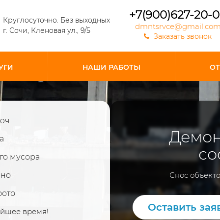
+7(900)627-20-
Круглосуточно. Без выходных
dmntsrvce@gmail.co
г. Сочи, Кленовая ул., 9/5
Заказать звонок
УГИ
НАШИ РАБОТЫ
О
люч
Демон
а
со
го мусора
Снос объекто
сно
фото
Оставить зая
айшее время!