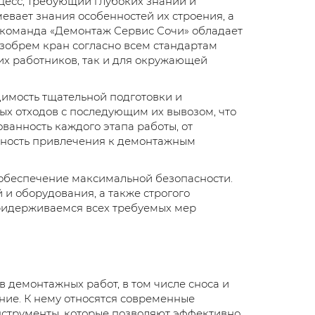
цесс, требующий глубоких знаний и
евает знания особенностей их строения, а
 команда «Демонтаж Сервис Сочи» обладает
зобрем кран согласно всем стандартам
их работников, так и для окружающей
имость тщательной подготовки и
ых отходов с последующим их вывозом, что
ванность каждого этапа работы, от
ажность привлечения к демонтажным
обеспечение максимальной безопасности.
 и оборудования, а также строгого
придерживаемся всех требуемых мер
 демонтажных работ, в том числе сноса и
ие. К нему относятся современные
нструменты, которые позволяют эффективно,