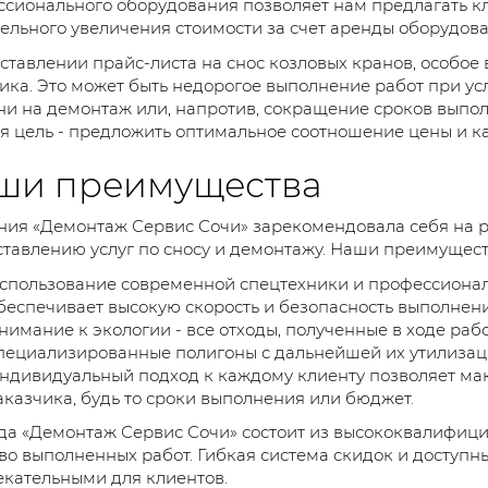
сионального оборудования позволяет нам предлагать к
ельного увеличения стоимости за счет аренды оборудова
ставлении прайс-листа на снос козловых кранов, особо
ика. Это может быть недорогое выполнение работ при у
и на демонтаж или, напротив, сокращение сроков выпо
я цель - предложить оптимальное соотношение цены и кач
ши преимущества
ия «Демонтаж Сервис Сочи» зарекомендовала себя на р
тавлению услуг по сносу и демонтажу. Наши преимущест
спользование современной спецтехники и профессиона
беспечивает высокую скорость и безопасность выполнени
нимание к экологии - все отходы, полученные в ходе рабо
пециализированные полигоны с дальнейшей их утилизац
ндивидуальный подход к каждому клиенту позволяет ма
аказчика, будь то сроки выполнения или бюджет.
а «Демонтаж Сервис Сочи» состоит из высококвалифици
во выполненных работ. Гибкая система скидок и доступн
кательными для клиентов.