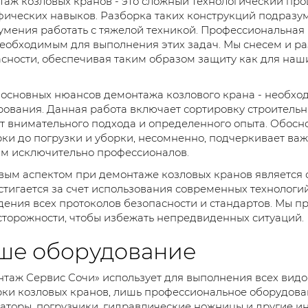
аж козловых кранов - это сложный технологический про
ических навыков. Разборка таких конструкций подразум
умения работать с тяжелой техникой. Профессиональная
еобходимым для выполнения этих задач. Мы снесем и ра
сности, обеспечивая таким образом защиту как для наш
основных нюансов демонтажа козлового крана - необход
ования. Данная работа включает сортировку строительн
т внимательного подхода и определенного опыта. Обосно
ки до погрузки и уборки, несомненно, подчеркивает в
м исключительно профессионалов.
ым аспектом при демонтаже козловых кранов является 
стигается за счет использования современных технологий
ения всех протоколов безопасности и стандартов. Мы 
торожности, чтобы избежать непредвиденных ситуаций.
ше оборудование
таж Сервис Сочи» использует для выполнения всех видов
ки козловых кранов, лишь профессиональное оборудован
аторы, погрузчики, гидравлические ножницы и другие и