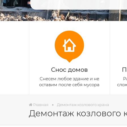
Снос домов
П
Снесем любое здание и не
Р
оставим после себя мусора
сло
Главная
Демонтаж козлового крана
Демонтаж козлового 