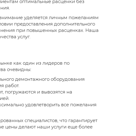
лиентам оптимальные расценки без
ния.
е внимание уделяется личным пожеланиям
словии предоставления дополнительного
лнения при повышенных расценках. Наша
ества услуг.
ынке как один из лидеров по
ва очевидны:
льного демонтажного оборудования
я работ.
т, погружаются и вывозятся на
ией.
ксимально удовлетворить все пожелания
рованных специалистов, что гарантирует
ые цены делают наши услуги еще более