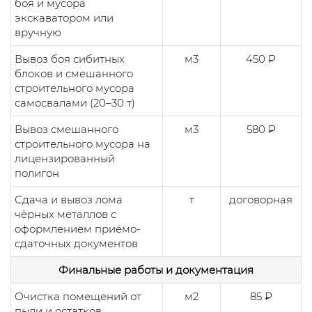
боя и мусора
экскаватором или
вручную
Вывоз боя сибитных
м3
450 ₽
блоков и смешанного
строительного мусора
самосвалами (20–30 т)
Вывоз смешанного
м3
580 ₽
строительного мусора на
лицензированный
полигон
Сдача и вывоз лома
т
договорная
чёрных металлов с
оформлением приёмо-
сдаточных документов
Финальные работы и документация
Очистка помещений от
м2
85 ₽
пыли и остатков