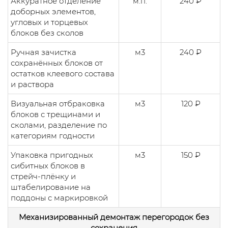
Аккуратное отделение
м.п.
240 ₽
доборных элементов,
угловых и торцевых
блоков без сколов
Ручная зачистка
м3
240 ₽
сохранённых блоков от
остатков клеевого состава
и раствора
Визуальная отбраковка
м3
120 ₽
блоков с трещинами и
сколами, разделение по
категориям годности
Упаковка пригодных
м3
150 ₽
сибитных блоков в
стрейч-плёнку и
штабелирование на
поддоны с маркировкой
Механизированный демонтаж перегородок без
сохранения