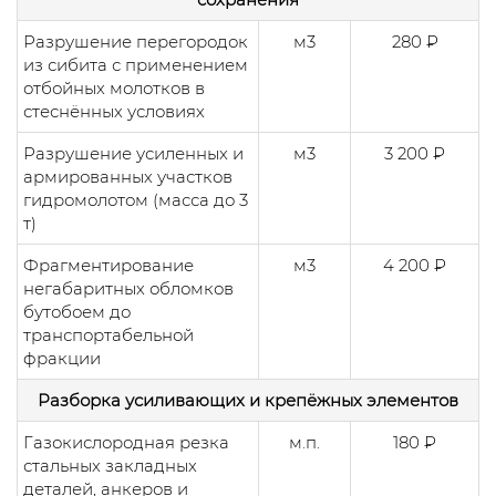
Разрушение перегородок
м3
280 ₽
из сибита с применением
отбойных молотков в
стеснённых условиях
Разрушение усиленных и
м3
3 200 ₽
армированных участков
гидромолотом (масса до 3
т)
Фрагментирование
м3
4 200 ₽
негабаритных обломков
бутобоем до
транспортабельной
фракции
Разборка усиливающих и крепёжных элементов
Газокислородная резка
м.п.
180 ₽
стальных закладных
деталей, анкеров и