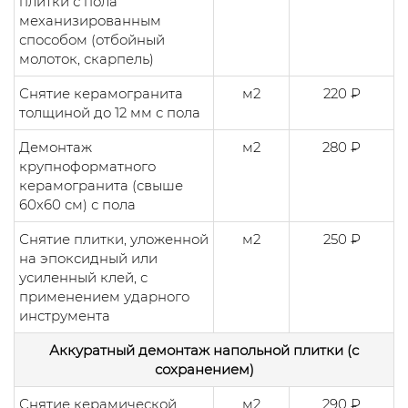
плитки с пола
механизированным
способом (отбойный
молоток, скарпель)
Снятие керамогранита
м2
220 ₽
толщиной до 12 мм с пола
Демонтаж
м2
280 ₽
крупноформатного
керамогранита (свыше
60х60 см) с пола
Снятие плитки, уложенной
м2
250 ₽
на эпоксидный или
усиленный клей, с
применением ударного
инструмента
Аккуратный демонтаж напольной плитки (с
сохранением)
Снятие керамической
м2
290 ₽