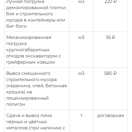
Ручная погрузка
м3
220 ₽
демонтированной плитки,
боя и строительного
мусора в контейнеры или
биг-бэги
Механизированная
м3
55 ₽
погрузка
крупногабаритных
отходов экскаватором с
грейферным ковшом
Вывоз смешанного
м3
580 ₽
строительного мусора
(керамика, клей, бетонная
крошка) на
лицензированный
полигон
Сдача и вывоз лома
т
договорная
чёрных и цветных
металлов (при наличии) с