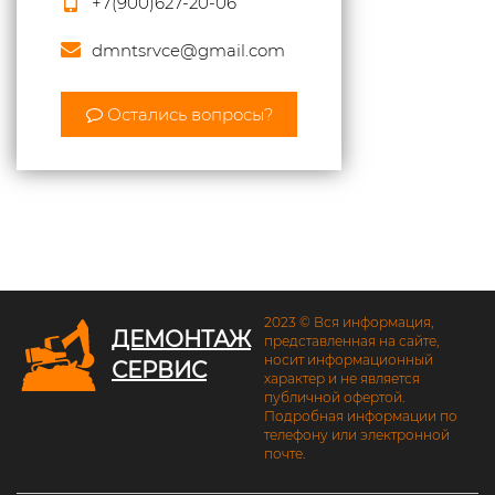
+7(900)627-20-06
dmntsrvce@gmail.com
Остались вопросы?
2023 © Вся информация,
ДЕМОНТАЖ
представленная на сайте,
носит информационный
СЕРВИС
характер и не является
публичной офертой.
Подробная информации по
телефону или электронной
почте.